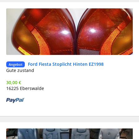
Ford Fiesta Stoplicht Hinten EZ1998
Ge
Angebot
He
Gute zustand
30,00 €
16225 Eberswalde