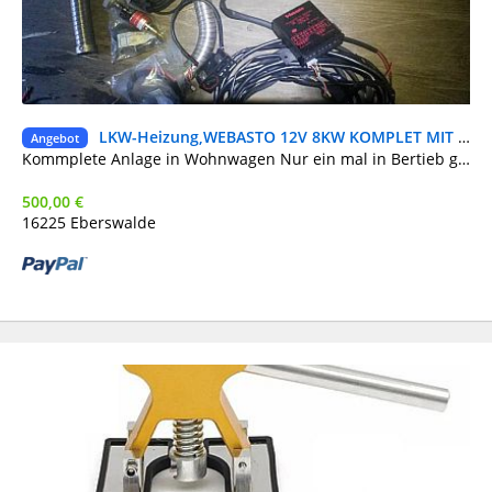
LKW-Heizung,WEBASTO 12V 8KW KOMPLET MIT ÖL-TANK,HKORPER,KABELBAUM
Ne
Angebot
DH
Kommplete Anlage in Wohnwagen Nur ein mal in Bertieb gewesen probe gelaufen ung 2 stunden.Heiz ÖL ,Diesel Gerne unterstuzung bei Instalazion. Versand möglich.
500,00 €
16225 Eberswalde