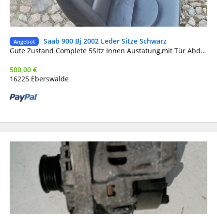
Saab 900 Bj 2002 Leder Sitze Schwarz
Ge
Angebot
Gute Zustand Complete 5Sitz Innen Austatung,mit Tür Abdeckung
500,00 €
16225 Eberswalde