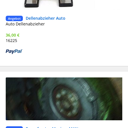
Dellenabzieher Auto
Ne
Angebot
He
Auto Dellenabzieher
36,00 €
16225