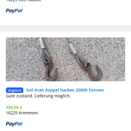
Seil Kran doppel hacken 20000 Tonnen
Ge
Angebot
DH
Gute zustand. Lieferung moglich.
350,00 €
16225 Kremmen