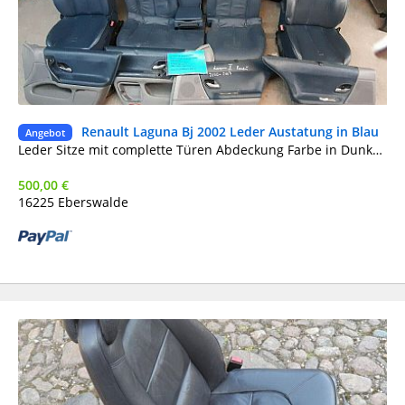
Renault Laguna Bj 2002 Leder Austatung in Blau
Ge
Angebot
Leder Sitze mit complette Türen Abdeckung Farbe in Dunkel Blau Elektrische Einstellüng mit 3 Speicher posizionen,Sitzheizung Fahrer und Beifahrer Seite. Gute Zustand.
500,00 €
16225 Eberswalde