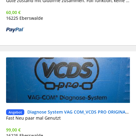
DH
Gute zustand mit Glübirne zusammen. Foll funktion, keine beschedigung oder Riese.
60,00 €
16225 Eberswalde
Diagnose System VAG COM_VCDS PRO ORIGINAL LIZENS
Ge
Angebot
DH
Fast Neu paar mal Genutzt
99,00 €
16225 Eberswalde