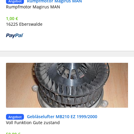
Rumpfmotor Magirus MAN
Ge
Angebot
Rumpfmotor Magirus MAN
1,00 €
16225 Eberswalde
Gebläselufter MB210 EZ 1999/2000
Ge
Angebot
DH
Voll Funktion Gute zustand