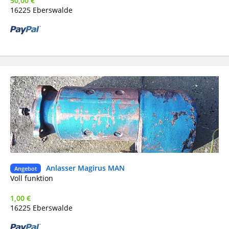
50,00 €
16225 Eberswalde
Anlasser Magirus MAN
Ge
Angebot
Voll funktion
1,00 €
16225 Eberswalde