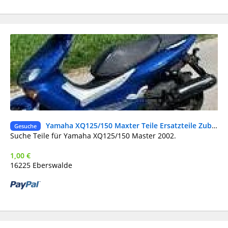
Yamaha XQ125/150 Maxter Teile Ersatzteile Zubehör
Ge
Gesuche
Suche Teile für Yamaha XQ125/150 Master 2002.
1,00 €
16225 Eberswalde