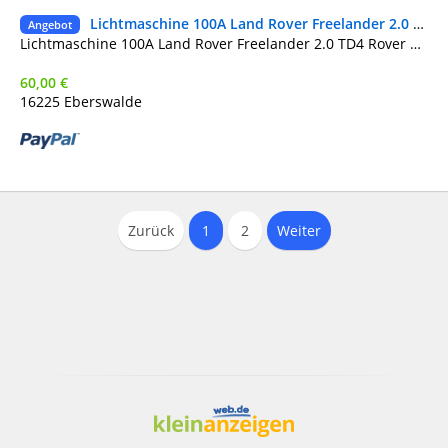
Lichtmaschine 100A Land Rover Freelander 2.0 TD4 Rover 75 2,0 CDTI A13VI234
He
Angebot
Lichtmaschine 100A Land Rover Freelander 2.0 TD4 Rover 75 2,0 CDTI A13VI234
60,00 €
16225 Eberswalde
Zurück
1
2
Weiter