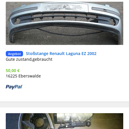
Stoßstange Renault Laguna EZ 2002
Ge
Angebot
Gute zustand,gebraucht
50,00 €
16225 Eberswalde