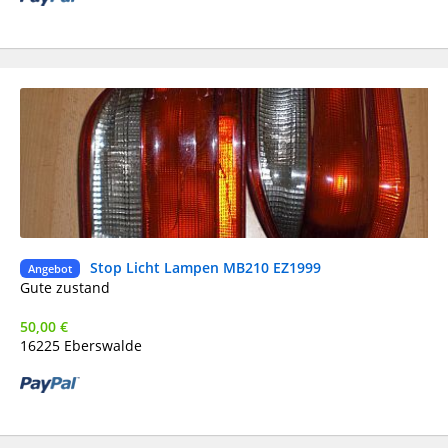
Stop Licht Lampen MB210 EZ1999
Ge
Angebot
DH
Gute zustand
50,00 €
16225 Eberswalde